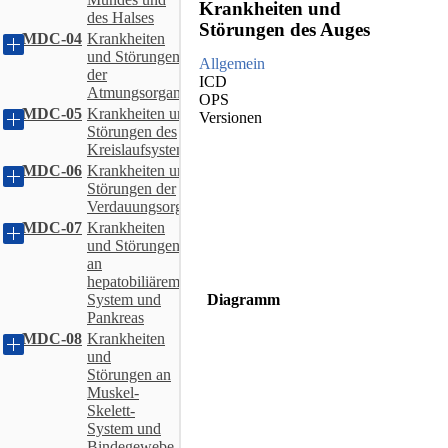
Krankheiten und
des Halses
Störungen des Auges
MDC-04
Krankheiten
und Störungen
Allgemein
der
ICD
Atmungsorgane
OPS
MDC-05
Krankheiten und
Versionen
Störungen des
Kreislaufsystems
MDC-06
Krankheiten und
Störungen der
Verdauungsorgane
MDC-07
Krankheiten
und Störungen
an
hepatobiliärem
Diagramm
System und
Pankreas
MDC-08
Krankheiten
und
Störungen an
Muskel-
Skelett-
System und
Bindegewebe