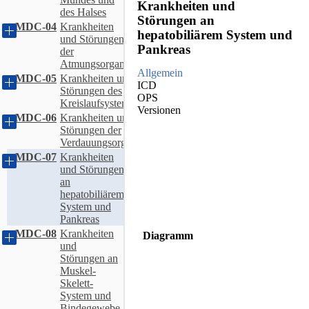
Krankheiten und
des Halses
Störungen an
MDC-04
Krankheiten
hepatobiliärem System und
und Störungen
Pankreas
der
Atmungsorgane
Allgemein
MDC-05
Krankheiten und
ICD
Störungen des
OPS
Kreislaufsystems
Versionen
MDC-06
Krankheiten und
Störungen der
Verdauungsorgane
MDC-07
Krankheiten
und Störungen
an
hepatobiliärem
System und
Pankreas
MDC-08
Krankheiten
Diagramm
und
Störungen an
Muskel-
Skelett-
System und
Bindegewebe