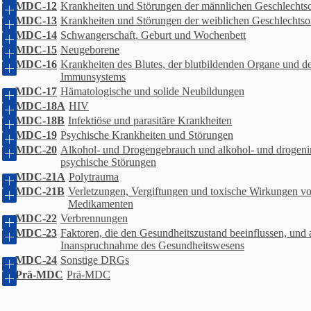
MDC-12
Krankheiten und Störungen der männlichen Geschlechts
MDC-13
Krankheiten und Störungen der weiblichen Geschlechtso
MDC-14
Schwangerschaft, Geburt und Wochenbett
MDC-15
Neugeborene
MDC-16
Krankheiten des Blutes, der blutbildenden Organe und d
Immunsystems
MDC-17
Hämatologische und solide Neubildungen
MDC-18A
HIV
MDC-18B
Infektiöse und parasitäre Krankheiten
MDC-19
Psychische Krankheiten und Störungen
MDC-20
Alkohol- und Drogengebrauch und alkohol- und drogeni
psychische Störungen
MDC-21A
Polytrauma
MDC-21B
Verletzungen, Vergiftungen und toxische Wirkungen v
Medikamenten
MDC-22
Verbrennungen
MDC-23
Faktoren, die den Gesundheitszustand beeinflussen, und 
Inanspruchnahme des Gesundheitswesens
MDC-24
Sonstige DRGs
Prä-MDC
Prä-MDC