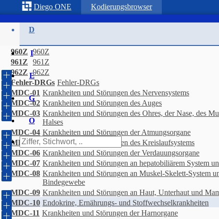
Diego
ONE
Kodierungsbrowser
D
960Z
960Z
I
961Z
961Z
962Z
962Z
E
Fehler-DRGs
Fehler-DRGs
MDC-01
Krankheiten und Störungen des Nervensystems
G
MDC-02
Krankheiten und Störungen des Auges
MDC-03
Krankheiten und Störungen des Ohres, der Nase, des M
O
Halses
MDC-04
Krankheiten und Störungen der Atmungsorgane
MDC-05
Krankheiten und Störungen des Kreislaufsystems
MDC-06
Krankheiten und Störungen der Verdauungsorgane
MDC-07
Krankheiten und Störungen an hepatobiliärem System u
MDC-08
Krankheiten und Störungen an Muskel-Skelett-System u
Bindegewebe
MDC-09
Krankheiten und Störungen an Haut, Unterhaut und M
MDC-10
Endokrine, Ernährungs- und Stoffwechselkrankheiten
MDC-11
Krankheiten und Störungen der Harnorgane