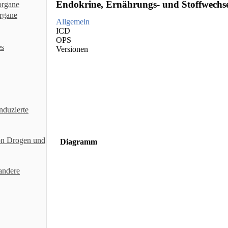
Endokrine, Ernährungs- und Stoffwechs
organe
rgane
Allgemein
ICD
OPS
es
Versionen
nduzierte
on Drogen und
Diagramm
andere