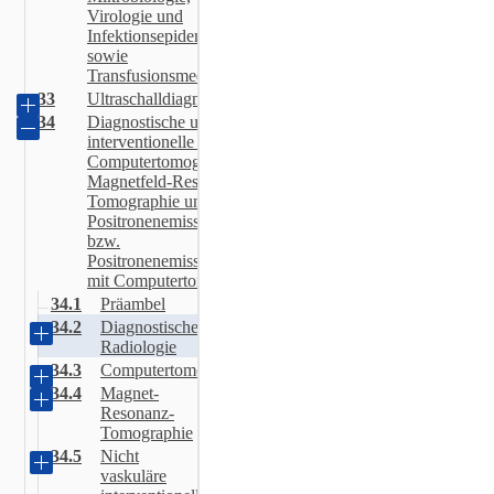
Virologie und
Infektionsepidemiologie
sowie
Transfusionsmedizin
33
Ultraschalldiagnostik
34
Diagnostische und
interventionelle Radiologie,
Computertomographie,
Magnetfeld-Resonanz-
Tomographie und
Positronenemissionstomographie
bzw.
Positronenemissionstomographie
mit Computertomographie
34.1
Präambel
34.2
Diagnostische
Radiologie
34.3
Computertomographie
34.4
Magnet-
Resonanz-
Tomographie
34.5
Nicht
vaskuläre