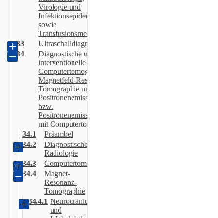
Virologie und
Infektionsepidemiologie
sowie
Transfusionsmedizin
33
Ultraschalldiagnostik
34
Diagnostische und
interventionelle Radiologie,
Computertomographie,
Magnetfeld-Resonanz-
Tomographie und
Positronenemissionstomographie
bzw.
Positronenemissionstomographie
mit Computertomographie
34.1
Präambel
34.2
Diagnostische
Radiologie
34.3
Computertomographie
34.4
Magnet-
Resonanz-
Tomographie
34.4.1
Neurocranium
und