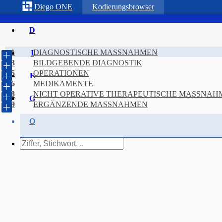
Diego
ONE
Kodierungsbrowser
D
1
DIAGNOSTISCHE MASSNAHMEN
I
3
BILDGEBENDE DIAGNOSTIK
5
OPERATIONEN
E
6
MEDIKAMENTE
8
NICHT OPERATIVE THERAPEUTISCHE MASSNAH
G
E
9
ERGÄNZENDE MASSNAHMEN
O