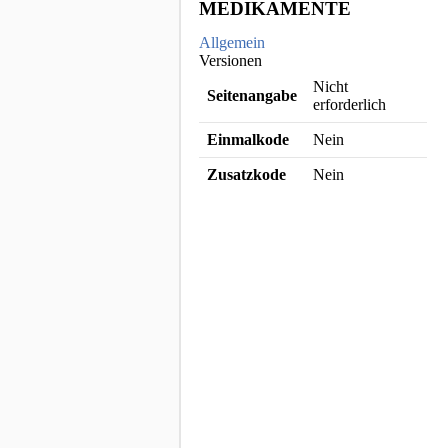
MEDIKAMENTE
Allgemein
Versionen
Nicht
Seitenangabe
erforderlich
Einmalkode
Nein
Zusatzkode
Nein
ICD Katalog Copyright © [object
Object]
Zur Anmeldung
© 2026 Diego.ONE