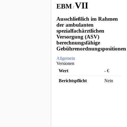
VII
EBM
/
Ausschließlich im Rahmen
der ambulanten
spezialfachärztlichen
Versorgung (ASV)
berechnungsfähige
Gebührenordnungspositionen
Allgemein
Versionen
Wert
-
€
Berichtspflicht
Nein
EBM Katalog Copyright © [object
Object]
Zur Registrierung
Passwort vergessen?
© 2026 Diego.ONE