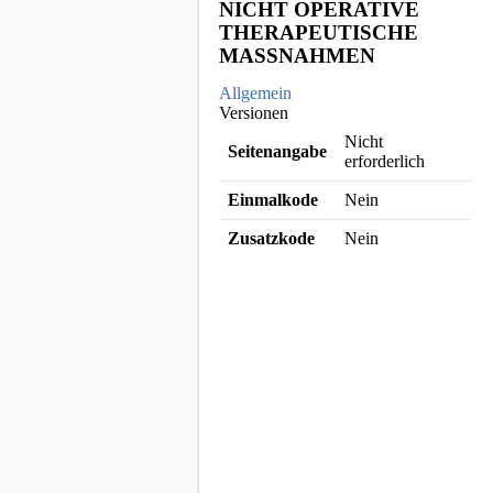
NICHT OPERATIVE
THERAPEUTISCHE
MASSNAHMEN
Allgemein
Versionen
Nicht
Seitenangabe
erforderlich
Einmalkode
Nein
Zusatzkode
Nein
ICD Katalog Copyright © [object
Object]
Zur Anmeldung
© 2026 Diego.ONE