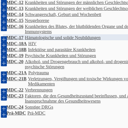
MDC-12
Krankheiten und Störungen der männlichen Geschlechts
MDC-13
Krankheiten und Störungen der weiblichen Geschlechtso
MDC-14
Schwangerschaft, Geburt und Wochenbett
MDC-15
Neugeborene
MDC-16
Krankheiten des Blutes, der blutbildenden Organe und d
Immunsystems
MDC-17
Hämatologische und solide Neubildungen
MDC-18A
HIV
MDC-18B
Infektiöse und parasitäre Krankheiten
MDC-19
Psychische Krankheiten und Störungen
MDC-20
Alkohol- und Drogengebrauch und alkohol- und drogeni
psychische Störungen
MDC-21A
Polytrauma
MDC-21B
Verletzungen, Vergiftungen und toxische Wirkungen v
Medikamenten
MDC-22
Verbrennungen
MDC-23
Faktoren, die den Gesundheitszustand beeinflussen, und 
Inanspruchnahme des Gesundheitswesens
MDC-24
Sonstige DRGs
Prä-MDC
Prä-MDC