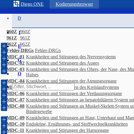
Diego
ONE
Kodierungsbrowser
D
960Z
960Z
I
961Z
961Z
962Z
962Z
E
Fehler-DRGs
Fehler-DRGs
MDC-01
Krankheiten und Störungen des Nervensystems
E
G
MDC-02
Krankheiten und Störungen des Auges
MDC-03
Krankheiten und Störungen des Ohres, der Nase, des M
O
Halses
MDC-04
Krankheiten und Störungen der Atmungsorgane
MDC-05
Krankheiten und Störungen des Kreislaufsystems
MDC-06
Krankheiten und Störungen der Verdauungsorgane
MDC-07
Krankheiten und Störungen an hepatobiliärem System u
MDC-08
Krankheiten und Störungen an Muskel-Skelett-System u
Bindegewebe
MDC-09
Krankheiten und Störungen an Haut, Unterhaut und M
MDC-10
Endokrine, Ernährungs- und Stoffwechselkrankheiten
MDC-11
Krankheiten und Störungen der Harnorgane