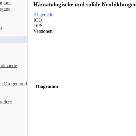
organe
Hämatologische und solide Neubildunge
rgane
Allgemein
ICD
OPS
es
Versionen
nduzierte
on Drogen und
Diagramm
andere