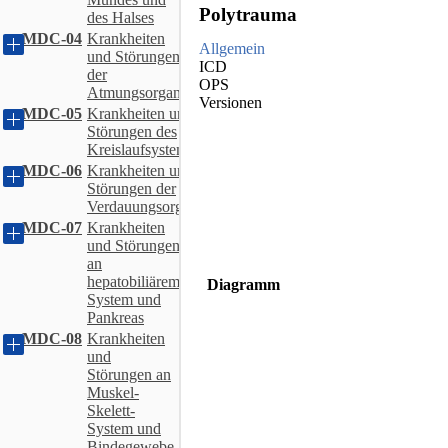
Polytrauma
des Halses
MDC-04
Krankheiten
Allgemein
und Störungen
ICD
der
OPS
Atmungsorgane
Versionen
MDC-05
Krankheiten und
Störungen des
Kreislaufsystems
MDC-06
Krankheiten und
Störungen der
Verdauungsorgane
MDC-07
Krankheiten
und Störungen
an
hepatobiliärem
Diagramm
System und
Pankreas
MDC-08
Krankheiten
und
Störungen an
Muskel-
Skelett-
System und
Bindegewebe