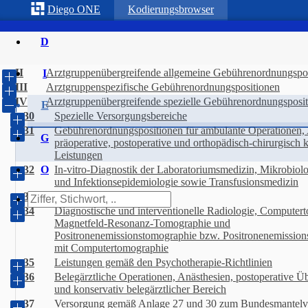
Diego
ONE
Kodierungsbrowser
D
II
Arztgruppenübergreifende allgemeine Gebührenordnungspo
I
III
Arztgruppenspezifische Gebührenordnungspositionen
IV
Arztgruppenübergreifende spezielle Gebührenordnungsposi
E
30
Spezielle Versorgungsbereiche
31
Gebührenordnungspositionen für ambulante Operationen, 
E
G
präoperative, postoperative und orthopädisch-chirurgisch 
Leistungen
32
O
In-vitro-Diagnostik der Laboratoriumsmedizin, Mikrobiolo
P
und Infektionsepidemiologie sowie Transfusionsmedizin
33
Ultraschalldiagnostik
34
Diagnostische und interventionelle Radiologie, Computer
Magnetfeld-Resonanz-Tomographie und
Positronenemissionstomographie bzw. Positronenemissio
mit Computertomographie
35
Leistungen gemäß den Psychotherapie-Richtlinien
36
Belegärztliche Operationen, Anästhesien, postoperative 
und konservativ belegärztlicher Bereich
37
Versorgung gemäß Anlage 27 und 30 zum Bundesmantelve