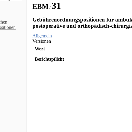
31
EBM
/
Gebührenordnungspositionen für ambulan
chen
postoperative und orthopädisch-chirurgi
sitionen
Allgemein
Versionen
Wert
Berichtspflicht
EBM Katalog Copyright © [object Object]