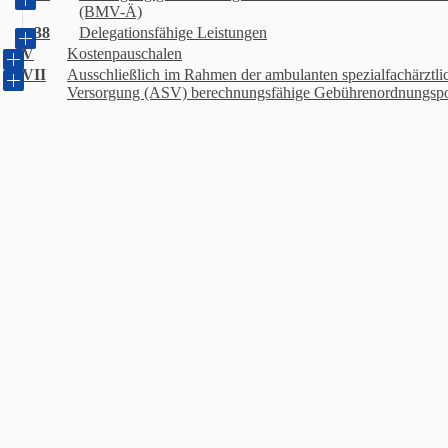
(BMV-Ä)
38
Delegationsfähige Leistungen
V
Kostenpauschalen
VII
Ausschließlich im Rahmen der ambulanten spezialfachärztli
Versorgung (ASV) berechnungsfähige Gebührenordnungspo