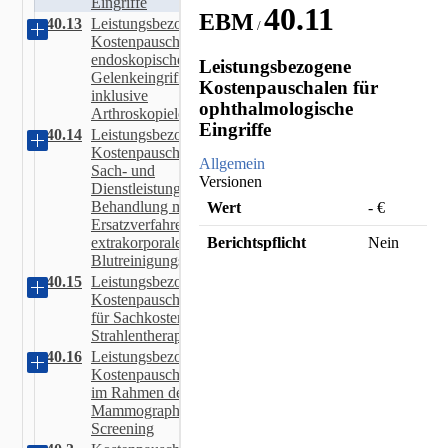
Eingriffe
40.11
EBM
40.13
Leistungsbezogene
/
Kostenpauschalen für
endoskopische
Leistungsbezogene
Gelenkeingriffe
Kostenpauschalen für
inklusive
ophthalmologische
Arthroskopielösungen
Eingriffe
40.14
Leistungsbezogene
Kostenpauschalen für
Allgemein
Sach- und
Versionen
Dienstleistungen bei
Behandlung mit renalen
Wert
-
€
Ersatzverfahren und
Berichtspflicht
Nein
extrakorporalen
Blutreinigungsverfahren
40.15
Leistungsbezogene
EBM Katalog Copyright © [object
Kostenpauschalen
Object]
für Sachkosten der
Strahlentherapie
40.16
Leistungsbezogene
Kostenpauschalen
im Rahmen des
Zur Registrierung
Passwort vergessen?
Mammographie-
Screening
© 2026 Diego.ONE