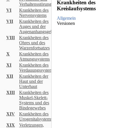
Krankheiten des
Verhaltensstörungen
Kreislaufsystems
VI
Krankheiten des
Nervensystems
Allgemein
VII
Krankheiten des
Versionen
Auges und der
Augenanhangsgebilde
ICD Katalog Copyright © [object
VIII
Krankheiten des
Object]
Ohres und des
Warzenfortsatzes
X
Krankheiten des
Atmungssystems
XI
Krankheiten des
Verdauungssystems
XII
Krankheiten der
Haut und der
Unterhaut
XIII
Krankheiten des
Muskel-Skelett-
Systems und des
Bindegewebes
XIV
Krankheiten des
Zur Anmeldung
Urogenitalsystems
© 2026 Diego.ONE
XIX
Verletzungen,