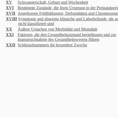
XV
Schwangerschaft, Geburt und Wochenbett
XVI
Bestimmte Zustände, die ihren Ursprung in der Perinatalper
XVII
Angeborene Fehlbildungen, Deformitäten und Chromosom
XVIII
Symptome und abnorme klinische und Laborbefunde, die an
nicht klassifiziert sind
XX
Äußere Ursachen von Morbidität und Mortalität
XXI
Faktoren, die den Gesundheitszustand beeinflussen und zur
Inanspruchnahme des Gesundheitswesens führen
XXII
Schlüsselnummern für besondere Zwecke