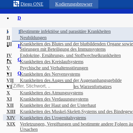
Diego
ONE
Kodierungsbrowser
D
I
Bestimmte infektiöse und parasitäre Krankheiten
I
II
Neubildungen
III
Krankheiten des Blutes und der blutbildenden Organe sowi
E
Störungen mit Beteiligung des Immunsystems
IV
Endokrine, Ernährungs- und Stoffwechselkrankheiten
G
IX
Krankheiten des Kreislaufsystems
V
Psychische und Verhaltensstörungen
O
VI
Krankheiten des Nervensystems
VII
Krankheiten des Auges und der Augenanhangsgebilde
VIII
Krankheiten des Ohres und des Warzenfortsatzes
X
Krankheiten des Atmungssystems
XI
Krankheiten des Verdauungssystems
XII
Krankheiten der Haut und der Unterhaut
XIII
Krankheiten des Muskel-Skelett-Systems und des Bindege
XIV
Krankheiten des Urogenitalsystems
XIX
Verletzungen, Vergiftungen und bestimmte andere Folgen äu
Ursachen