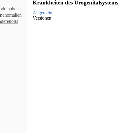
Krankheiten des Urogenitalsystems
iode haben
Allgemein
enanomalien
Versionen
derenorts
ICD Katalog Copyright © [object Object]