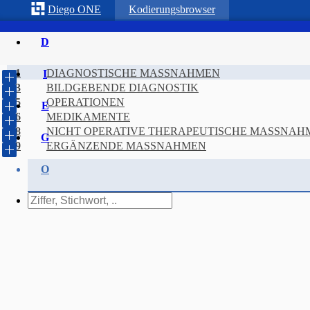
Diego
ONE
Kodierungsbrowser
D
1
DIAGNOSTISCHE MASSNAHMEN
I
3
BILDGEBENDE DIAGNOSTIK
5
OPERATIONEN
E
6
MEDIKAMENTE
8
NICHT OPERATIVE THERAPEUTISCHE MASSNAH
G
E
9
ERGÄNZENDE MASSNAHMEN
O
P