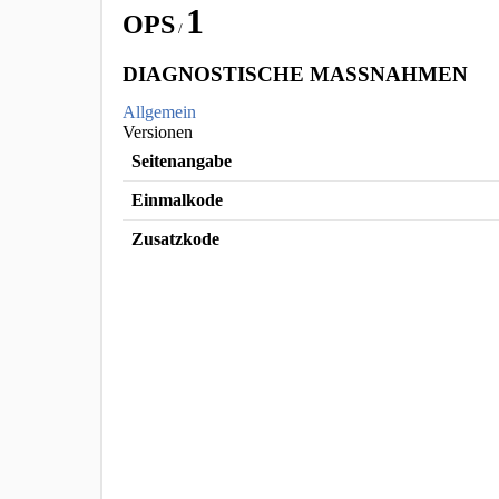
1
OPS
/
DIAGNOSTISCHE MASSNAHMEN
Allgemein
Versionen
Seitenangabe
Einmalkode
Zusatzkode
ICD Katalog Copyright © [object Object]