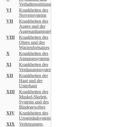
Verhaltensstörungen
VI
Krankheiten des
Nervensystems
VII
Krankheiten des
Auges und der
Augenanhangsgebilde
VIII
Krankheiten des
Ohres und des
Warzenfortsatzes
X
Krankheiten des
Atmungssystems
XI
Krankheiten des
Verdauungssystems
XII
Krankheiten der
Haut und der
Unterhaut
XIII
Krankheiten des
Muskel-Skelett-
Systems und des
Bindegewebes
XIV
Krankheiten des
Urogenitalsystems
XIX
Verletzungen,