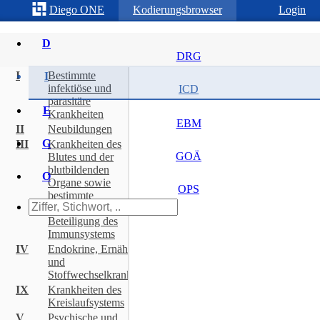
Diego
ONE
Kodierungsbrowser
Login
D
DRG
I
Bestimmte
I
infektiöse und
ICD
parasitäre
E
Krankheiten
EBM
II
Neubildungen
G
III
Krankheiten des
GOÄ
Blutes und der
blutbildenden
O
Organe sowie
OPS
bestimmte
Störungen mit
Beteiligung des
Immunsystems
IV
Endokrine, Ernährungs-
und
Stoffwechselkrankheiten
IX
Krankheiten des
Kreislaufsystems
V
Psychische und