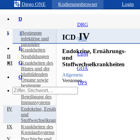
Diego
ONE
Kodierungsbrowser
Login
D
DRG
I
Bestimmte
I
IV
ICD
infektiöse und
/
ICD
parasitäre
E
Krankheiten
Endokrine, Ernährungs-
EBM
II
Neubildungen
und
G
III
Krankheiten des
Stoffwechselkrankheiten
GOÄ
Blutes und der
blutbildenden
Allgemein
O
Organe sowie
Versionen
OPS
bestimmte
Störungen mit
ICD Katalog Copyright © [object
Beteiligung des
Object]
Immunsystems
IV
Endokrine, Ernährungs-
und
Stoffwechselkrankheiten
IX
Krankheiten des
Kreislaufsystems
V
Psychische und