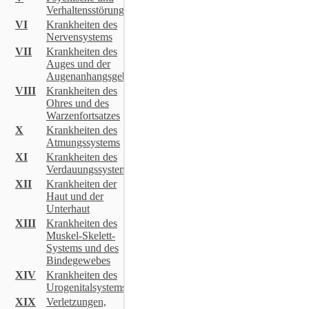
Verhaltensstörungen
VI
Krankheiten des
Nervensystems
VII
Krankheiten des
Auges und der
Augenanhangsgebilde
VIII
Krankheiten des
Ohres und des
Warzenfortsatzes
X
Krankheiten des
Atmungssystems
XI
Krankheiten des
Verdauungssystems
XII
Krankheiten der
Haut und der
Unterhaut
XIII
Krankheiten des
Muskel-Skelett-
Systems und des
Bindegewebes
XIV
Krankheiten des
Urogenitalsystems
XIX
Verletzungen,