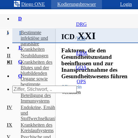
Diego
ONE
Kodierungsbrowser
Login
D
DRG
I
Bestimmte
I
XXI
ICD
infektiöse und
/
ICD
parasitäre
E
Krankheiten
Faktoren, die den
EBM
II
Neubildungen
Gesundheitszustand
G
III
Krankheiten des
beeinflussen und zur
GOÄ
Blutes und der
Inanspruchnahme des
blutbildenden
Gesundheitswesens führen
O
Organe sowie
OPS
bestimmte
Allgemein
Störungen mit
Versionen
Beteiligung des
Immunsystems
ICD Katalog Copyright © [object
IV
Endokrine, Ernährungs-
Object]
und
Stoffwechselkrankheiten
IX
Krankheiten des
Kreislaufsystems
V
Psychische und