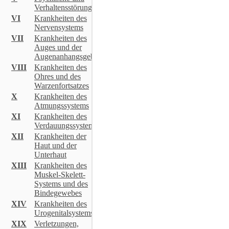
Verhaltensstörungen
VI
Krankheiten des
Nervensystems
VII
Krankheiten des
Auges und der
Augenanhangsgebilde
VIII
Krankheiten des
Ohres und des
Warzenfortsatzes
X
Krankheiten des
Atmungssystems
XI
Krankheiten des
Verdauungssystems
XII
Krankheiten der
Haut und der
Unterhaut
XIII
Krankheiten des
Muskel-Skelett-
Systems und des
Bindegewebes
XIV
Krankheiten des
Urogenitalsystems
XIX
Verletzungen,